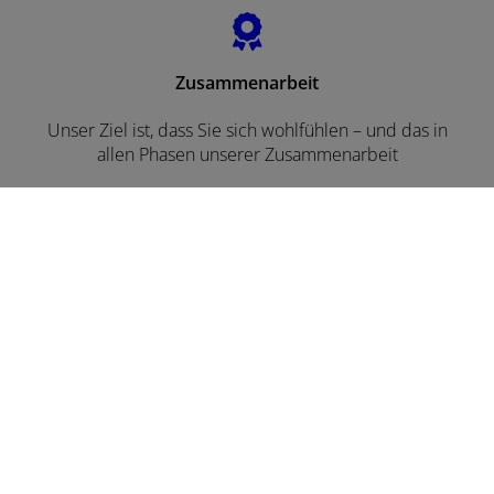
Zusammenarbeit
Unser Ziel ist, dass Sie sich wohlfühlen – und das in
allen Phasen unserer Zusammenarbeit
Jetzt ganz einfach und bequem online Termine
anfragen!
Termin vereinbaren