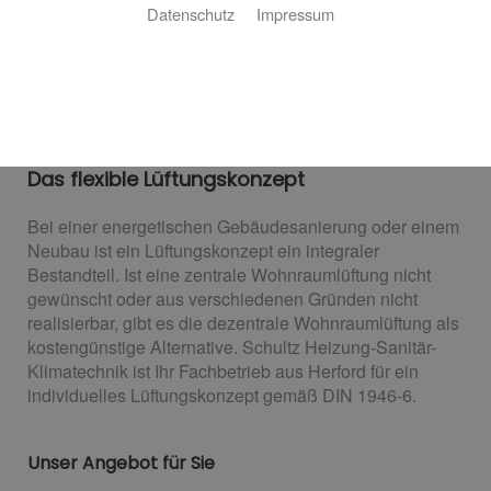
Datenschutz
Impressum
Dezentrale Wohnraumlüftung
Das flexible Lüftungskonzept
Bei einer energetischen Gebäudesanierung oder einem
Neubau ist ein Lüftungskonzept ein integraler
Bestandteil. Ist eine zentrale Wohnraumlüftung nicht
gewünscht oder aus verschiedenen Gründen nicht
realisierbar, gibt es die dezentrale Wohnraumlüftung als
kostengünstige Alternative. Schultz Heizung-Sanitär-
Klimatechnik ist Ihr Fachbetrieb aus Herford für ein
individuelles Lüftungskonzept gemäß DIN 1946-6.
Unser Angebot für Sie